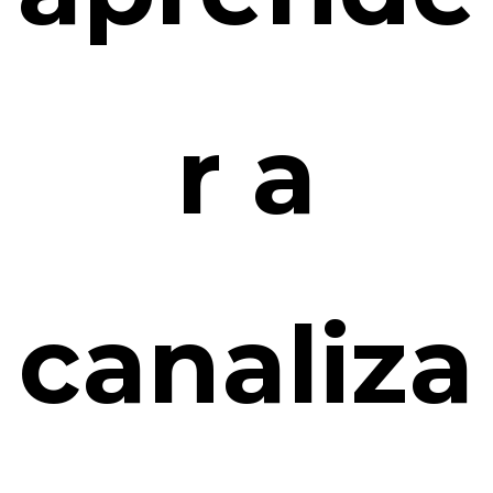
r a
canaliza