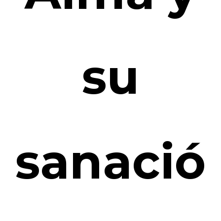
su
sanació