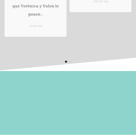
5 Month Ago
que Verónica y Yulen le
ponen .
7 Days Ago
“No hay mas verdad que
la que habita en ti”
descubrela