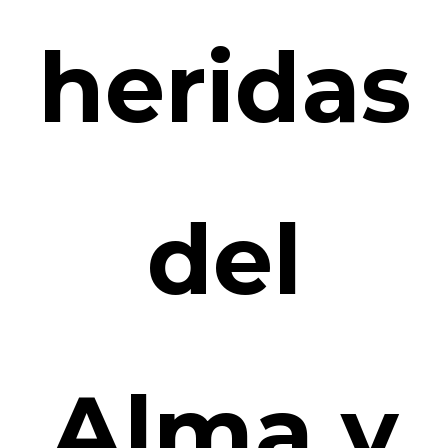
heridas
del
Alma y