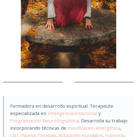
Formadora en desarrollo espiritual. Terapeuta
especializada en
inteligencia emocional
y
Programación Neurolingüística
. Desarrolla su trabajo
incorporando técnicas de
movilización energética
,
LNT (Nueva Terapia)
,
Activación Kundalini
,
hipnosis
,