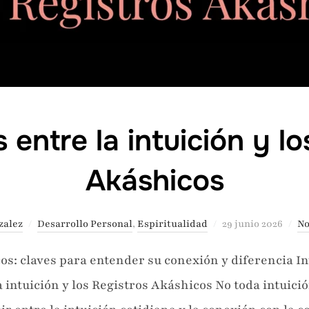
 entre la intuición y l
Akáshicos
Publicado
zalez
Desarrollo Personal
,
Espiritualidad
29 junio 2026
No
el
os: claves para entender su conexión y diferencia I
 intuición y los Registros Akáshicos No toda intuició