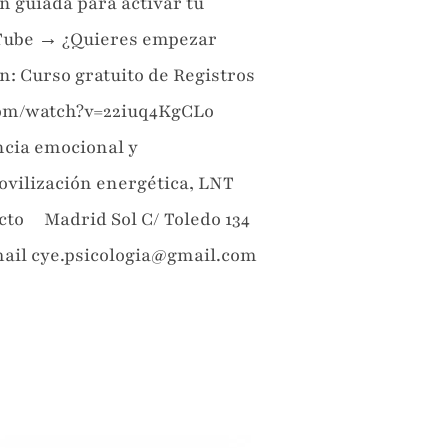
n guiada para activar tu
ouTube → ¿Quieres empezar
n: Curso gratuito de Registros
com/watch?v=22iuq4KgCLo
ncia emocional y
ovilización energética, LNT
acto Madrid Sol C/ Toledo 134
mail cye.psicologia@gmail.com