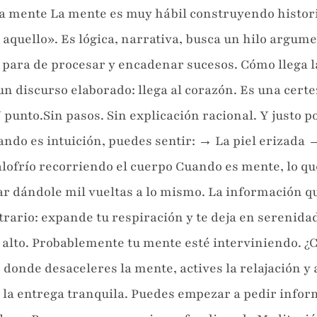
a mente La mente es muy hábil construyendo histori
 aquello». Es lógica, narrativa, busca un hilo argum
o para de procesar y encadenar sucesos. Cómo llega la
n discurso elaborado: llega al corazón. Es una cert
Y punto.Sin pasos. Sin explicación racional. Y justo p
ando es intuición, puedes sentir: → La piel erizada
ofrío recorriendo el cuerpo Cuando es mente, lo que
ar dándole mil vueltas a lo mismo. La información qu
trario: expande tu respiración y te deja en serenidad
 alto. Probablemente tu mente esté interviniendo. ¿C
donde desaceleres la mente, actives la relajación y 
 la entrega tranquila. Puedes empezar a pedir inform