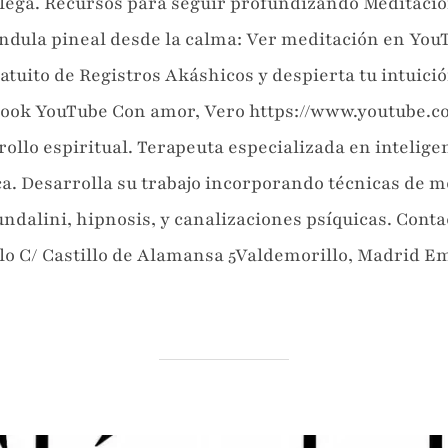
 llega. Recursos para seguir profundizando Meditació
lándula pineal desde la calma: Ver meditación en Y
atuito de Registros Akáshicos y despierta tu intuició
ook YouTube Con amor, Vero https://www.youtube.
ollo espiritual. Terapeuta especializada en intelige
. Desarrolla su trabajo incorporando técnicas de m
undalini, hipnosis, y canalizaciones psíquicas. Cont
lo C/ Castillo de Alamansa 5Valdemorillo, Madrid E