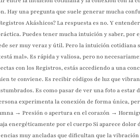
r entre la intuición cotidiana y la conexión con la c
ón. Hay una pregunta que suele generar mucha confu
 Registros Akáshicos? La respuesta es no. Y entende
ráctica. Puedes tener mucha intuición y saber, por 
e ser muy veraz y útil. Pero la intuición cotidiana 
está mal». Es rápida y valiosa, pero no necesariame
ectas con los Registros, estás accediendo a una co
lguien te conviene. Es recibir códigos de luz que vib
stumbrados. Es como pasar de ver una foto a estar d
persona experimenta la conexión de forma única, pe
olumna → Presión o apertura en el corazón → Hormi
baja energéticamente por el cuerpo Si aparece dolor 
encias muy ancladas que dificultan que la vibración 