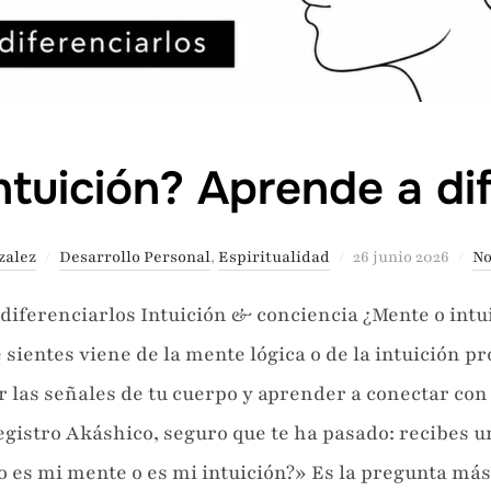
ntuición? Aprende a dif
Publicado
zalez
Desarrollo Personal
,
Espiritualidad
26 junio 2026
No
el
 diferenciarlos Intuición & conciencia ¿Mente o int
e sientes viene de la mente lógica o de la intuición p
r las señales de tu cuerpo y aprender a conectar con t
istro Akáshico, seguro que te ha pasado: recibes un
to es mi mente o es mi intuición?» Es la pregunta má