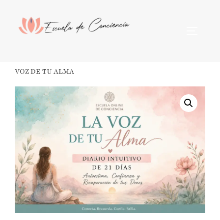
Saltar
al
Alternar
contenido
Inicio
/
formación
/ 21 DIAS PARA CONECTAR CON LA
VOZ DE TU ALMA