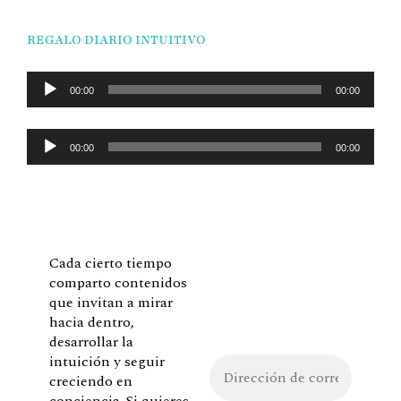
REGALO DIARIO INTUITIVO
Reproductor
00:00
00:00
de
audio
Reproductor
00:00
00:00
de
audio
Cada cierto tiempo
comparto contenidos
que invitan a mirar
hacia dentro,
desarrollar la
intuición y seguir
creciendo en
conciencia. Si quieres