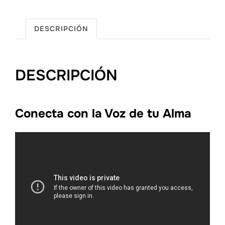
CON
LA
DESCRIPCIÓN
VOZ
DE
TU
DESCRIPCIÓN
ALMA
cantidad
Conecta con la Voz de tu Alma